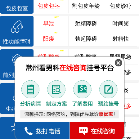
包皮包茎
割包皮年龄
包皮诊疗
包皮包茎
早泄
射精障碍
时间短
阳痿
勃起障碍
射精快
性功能障碍
前列腺炎
前列腺痛
尿频尿急
前列腺增生
排尿不畅
夜尿增多
前列腺疾病
龟头炎
睾丸炎
尿道炎
尿相关
泌尿感染
了解更多
生殖感染
死精
少精
弱精