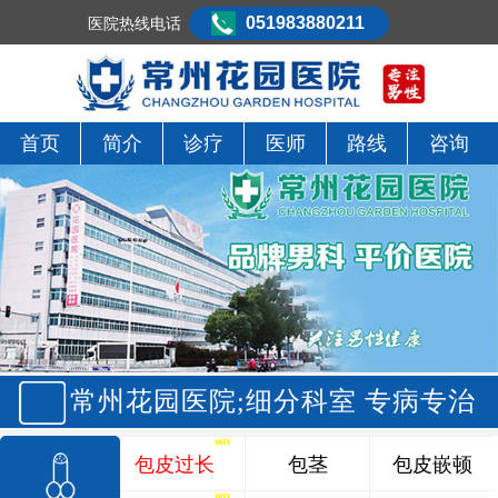
051983880211
医院热线电话
首页
简介
诊疗
医师
路线
咨询
常州花园医院;细分科室 专病专治
包皮过长
包茎
包皮嵌顿