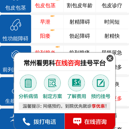
包皮包茎
割包皮年龄
包皮诊疗
包皮包茎
早泄
射精障碍
时间短
阳痿
勃起障碍
射精快
性功能障碍
前列腺炎
前列腺痛
尿频尿急
前列腺增生
排尿不畅
夜尿增多
前列腺疾病
龟头炎
睾丸炎
尿道炎
尿相关
泌尿感染
了解更多
生殖感染
死精
少精
弱精