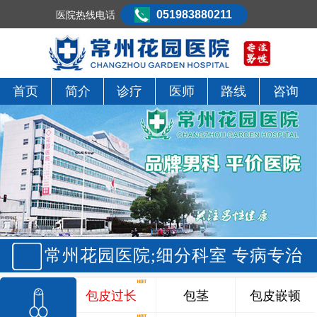
051983880211
医院热线电话
首页
简介
诊疗
医师
路线
咨询
常州花园医院;细分科室 专病专治
包皮过长
包茎
包皮嵌顿